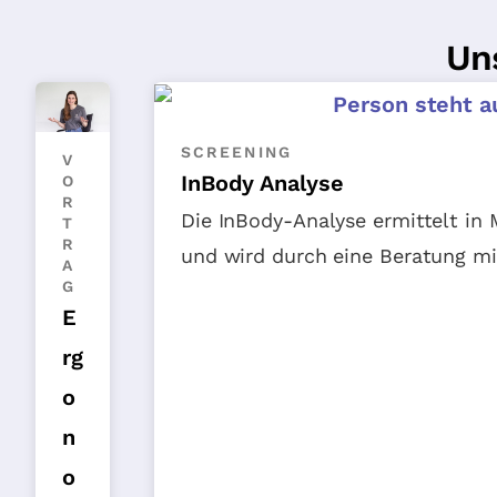
Un
SCREENING
V
InBody Analyse
O
R
Die InBody-Analyse ermittelt in
T
R
und wird durch eine Beratung mit
A
G
E
rg
o
n
o