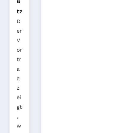
a
tz
D
er
V
or
tr
a
g
z
ei
gt
,
w