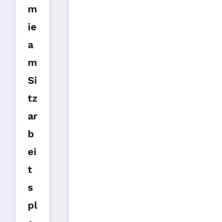
m
ie
a
m
Si
tz
ar
b
ei
t
s
pl